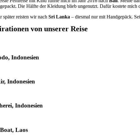
rste Fernreise mit Kind führte mich im Jahr 2016 nach
Bali
. Meine da
ngepackt. Die Hälfte der Kleidung blieb ungenutzt. Dafür kostete mic
r später reisten wir nach
Sri Lanka
– diesmal nur mit Handgepäck. Sei
irationen von unserer Reise
do, Indonesien
Air, Indonesien
erei, Indonesien
Boat, Laos