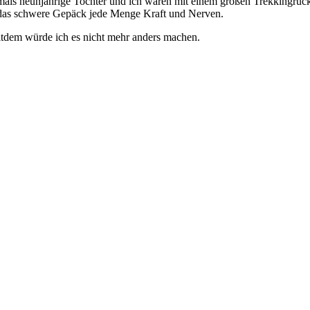
mals neunjährige Tochter und ich waren mit einem großen Trekkingruc
h das schwere Gepäck jede Menge Kraft und Nerven.
tdem würde ich es nicht mehr anders machen.