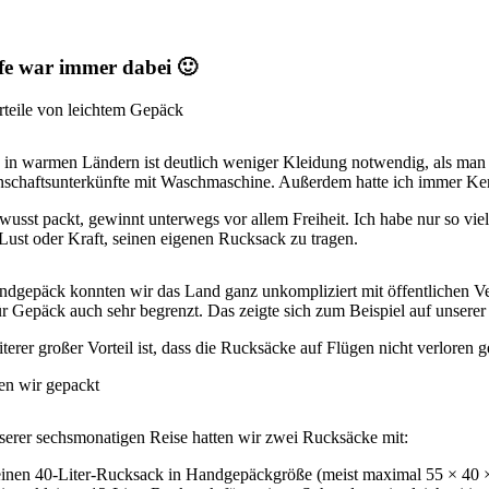
fe war immer dabei 🙂
rteile von leichtem Gepäck
in warmen Ländern ist deutlich weniger Kleidung notwendig, als man zu
schaftsunterkünfte mit Waschmaschine. Außerdem hatte ich immer Kerns
usst packt, gewinnt unterwegs vor allem Freiheit. Ich habe nur so vie
ust oder Kraft, seinen eigenen Rucksack zu tragen.
ndgepäck konnten wir das Land ganz unkompliziert mit öffentlichen Ve
ür Gepäck auch sehr begrenzt. Das zeigte sich zum Beispiel auf unser
terer großer Vorteil ist, dass die Rucksäcke auf Flügen nicht verlore
en wir gepackt
serer sechsmonatigen Reise hatten wir zwei Rucksäcke mit:
einen 40-Liter-Rucksack in Handgepäckgröße (meist maximal 55 × 40 ×