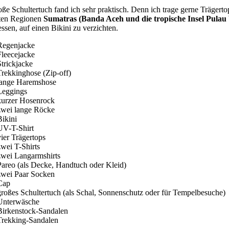
ße Schultertuch fand ich sehr praktisch. Denn ich trage gerne Trägerto
ten Regionen
Sumatras (Banda Aceh und die tropische Insel Pula
sen, auf einen Bikini zu verzichten.
Regenjacke
Fleecejacke
Strickjacke
Trekkinghose (Zip-off)
lange Haremshose
Leggings
kurzer Hosenrock
zwei lange Röcke
Bikini
UV-T-Shirt
vier Trägertops
zwei T-Shirts
zwei Langarmshirts
Pareo (als Decke, Handtuch oder Kleid)
zwei Paar Socken
Cap
großes Schultertuch (als Schal, Sonnenschutz oder für Tempelbesuche)
Unterwäsche
Birkenstock-Sandalen
Trekking-Sandalen