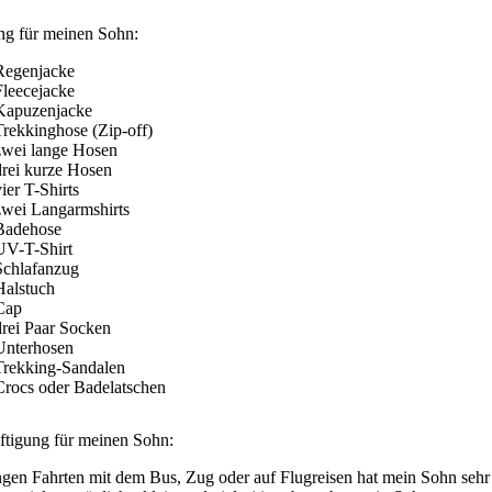
ng für meinen Sohn:
Regenjacke
Fleecejacke
Kapuzenjacke
Trekkinghose (Zip-off)
zwei lange Hosen
drei kurze Hosen
ier T-Shirts
zwei Langarmshirts
Badehose
UV-T-Shirt
Schlafanzug
Halstuch
Cap
drei Paar Socken
Unterhosen
Trekking-Sandalen
Crocs oder Badelatschen
ftigung für meinen Sohn:
gen Fahrten mit dem Bus, Zug oder auf Flugreisen hat mein Sohn sehr g