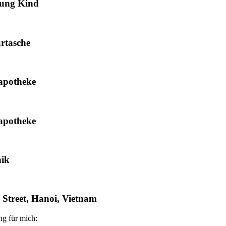
dung Kind
rtasche
apotheke
apotheke
nik
 Street, Hanoi, Vietnam
ng für mich: