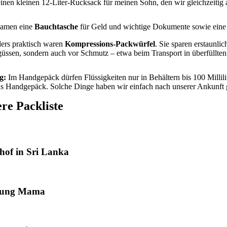
einen kleinen 12-Liter-Rucksack für meinen Sohn, den wir gleichzeitig
amen eine
Bauchtasche
für Geld und wichtige Dokumente sowie eine kl
ers praktisch waren
Kompressions-Packwürfel
. Sie sparen erstaunli
üssen, sondern auch vor Schmutz – etwa beim Transport in überfüllte
ig:
Im Handgepäck dürfen Flüssigkeiten nur in Behältern bis 100 Millili
ins Handgepäck. Solche Dinge haben wir einfach nach unserer Ankunft 
re Packliste
of in Sri Lanka
dung Mama