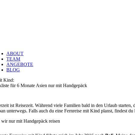
Zum
eike Kreutz
Inhalt
springen
EILPRAKTIKERIN & JOURNALISTIN
oggle
avigation
ABOUT
TEAM
ANGEBOTE
BLOG
it Kind:
liste für 6 Monate Asien nur mit Handgepäck
eit ist Reisezeit. Während viele Familien bald in den Urlaub starten
an unterwegs. Falls auch du eine Fernreise mit Kind planst, findest du
wir nur mit Handgepäck reisen