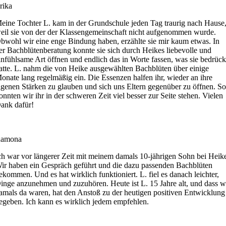
rika
eine Tochter L. kam in der Grundschule jeden Tag traurig nach Hause
eil sie von der der Klassengemeinschaft nicht aufgenommen wurde.
bwohl wir eine enge Bindung haben, erzählte sie mir kaum etwas. In
er Bachblütenberatung konnte sie sich durch Heikes liebevolle und
infühlsame Art öffnen und endlich das in Worte fassen, was sie bedrück
atte. L. nahm die von Heike ausgewählten Bachblüten über einige
onate lang regelmäßig ein. Die Essenzen halfen ihr, wieder an ihre
igenen Stärken zu glauben und sich uns Eltern gegenüber zu öffnen. S
onnten wir ihr in der schweren Zeit viel besser zur Seite stehen. Vielen
ank dafür!
amona
ch war vor längerer Zeit mit meinem damals 10-jährigen Sohn bei Heik
ir haben ein Gespräch geführt und die dazu passenden Bachblüten
ekommen. Und es hat wirklich funktioniert. L. fiel es danach leichter,
inge anzunehmen und zuzuhören. Heute ist L. 15 Jahre alt, und dass w
amals da waren, hat den Anstoß zu der heutigen positiven Entwicklung
egeben. Ich kann es wirklich jedem empfehlen.