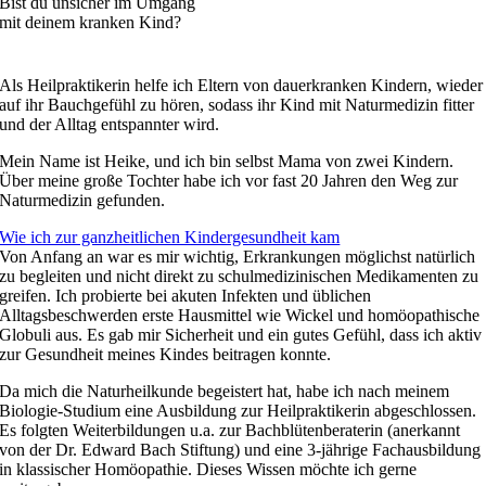
Bist du unsicher im Umgang
mit deinem kranken Kind?
Als Heilpraktikerin helfe ich Eltern von dauerkranken Kindern, wieder
auf ihr Bauchgefühl zu hören, sodass ihr Kind mit Naturmedizin fitter
und der Alltag entspannter wird.
Mein Name ist Heike, und ich bin selbst Mama von zwei Kindern.
Über meine große Tochter habe ich vor fast 20 Jahren den Weg zur
Naturmedizin gefunden.
Wie ich zur ganzheitlichen Kindergesundheit kam
Von Anfang an war es mir wichtig, Erkrankungen möglichst natürlich
zu begleiten und nicht direkt zu schulmedizinischen Medikamenten zu
greifen. Ich probierte bei akuten Infekten und üblichen
Alltagsbeschwerden erste Hausmittel wie Wickel und homöopathische
Globuli aus. Es gab mir Sicherheit und ein gutes Gefühl, dass ich aktiv
zur Gesundheit meines Kindes beitragen konnte.
Da mich die Naturheilkunde begeistert hat, habe ich nach meinem
Biologie-Studium eine Ausbildung zur Heilpraktikerin abgeschlossen.
Es folgten Weiterbildungen u.a. zur Bachblütenberaterin (anerkannt
von der Dr. Edward Bach Stiftung) und eine 3-jährige Fachausbildung
in klassischer Homöopathie. Dieses Wissen möchte ich gerne