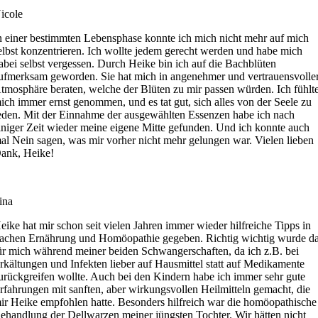
icole
n einer bestimmten Lebensphase konnte ich mich nicht mehr auf mich
elbst konzentrieren. Ich wollte jedem gerecht werden und habe mich
abei selbst vergessen. Durch Heike bin ich auf die Bachblüten
ufmerksam geworden. Sie hat mich in angenehmer und vertrauensvolle
tmosphäre beraten, welche der Blüten zu mir passen würden. Ich fühlt
ich immer ernst genommen, und es tat gut, sich alles von der Seele zu
eden. Mit der Einnahme der ausgewählten Essenzen habe ich nach
iniger Zeit wieder meine eigene Mitte gefunden. Und ich konnte auch
al Nein sagen, was mir vorher nicht mehr gelungen war. Vielen lieben
ank, Heike!
ina
eike hat mir schon seit vielen Jahren immer wieder hilfreiche Tipps in
achen Ernährung und Homöopathie gegeben. Richtig wichtig wurde d
ür mich während meiner beiden Schwangerschaften, da ich z.B. bei
rkältungen und Infekten lieber auf Hausmittel statt auf Medikamente
urückgreifen wollte. Auch bei den Kindern habe ich immer sehr gute
rfahrungen mit sanften, aber wirkungsvollen Heilmitteln gemacht, die
ir Heike empfohlen hatte. Besonders hilfreich war die homöopathische
ehandlung der Dellwarzen meiner jüngsten Tochter. Wir hätten nicht