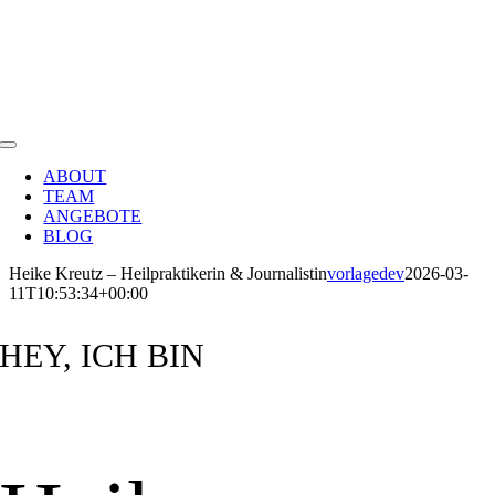
Heike Kreutz
Zum
Inhalt
springen
HEILPRAKTIKERIN & JOURNALISTIN
Toggle
Navigation
ABOUT
TEAM
ANGEBOTE
BLOG
Heike Kreutz – Heilpraktikerin & Journalistin
vorlagedev
2026-03-
11T10:53:34+00:00
HEY, ICH BIN