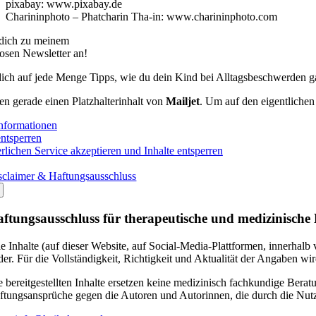
pixabay: www.pixabay.de
Charininphoto – Phatcharin Tha-in: www.charininphoto.com
dich zu meinem
osen Newsletter an!
ich auf jede Menge Tipps, wie du dein Kind bei Alltagsbeschwerden ga
en gerade einen Platzhalterinhalt von
Mailjet
. Um auf den eigentlichen 
nformationen
entsperren
rlichen Service akzeptieren und Inhalte entsperren
sclaimer & Haftungsausschluss
ftungsausschluss für therapeutische und medizinische
le Inhalte (auf dieser Website, auf Social-Media-Plattformen, innerha
der. Für die Vollständigkeit, Richtigkeit und Aktualität der Angaben 
e bereitgestellten Inhalte ersetzen keine medizinisch fachkundige Be
ftungsansprüche gegen die Autoren und Autorinnen, die durch die Nutz