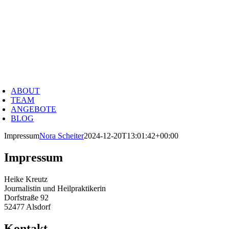
Zum
eike Kreutz
Inhalt
springen
EILPRAKTIKERIN & JOURNALISTIN
oggle
avigation
ABOUT
TEAM
ANGEBOTE
BLOG
Impressum
Nora Scheiter
2024-12-20T13:01:42+00:00
Impressum
Heike Kreutz
Journalistin und Heilpraktikerin
Dorfstraße 92
52477 Alsdorf
Kontakt