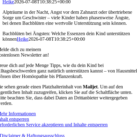
Heike
2026-07-08T10:38:25+00:00
Alpträume in der Nacht, Angst vor dem Zahnarzt oder übertriebene
Sorge um Geschwister – viele Kinder haben phasenweise Ängste,
bei denen Bachblüten eine wertvolle Unterstützung sein können.
Bachblüten bei Ängsten: Welche Essenzen dein Kind unterstützen
können
Heike
2026-07-08T10:38:25+00:00
elde dich zu meinem
ostenlosen Newsletter an!
reue dich auf jede Menge Tipps, wie du dein Kind bei
lltagsbeschwerden ganz natürlich unterstützen kannst – von Hausmittel
issen über Homöopathie bis Pflanzenkraft.
ie sehen gerade einen Platzhalterinhalt von
Mailjet
. Um auf den
igentlichen Inhalt zuzugreifen, klicken Sie auf die Schaltfläche unten.
itte beachten Sie, dass dabei Daten an Drittanbieter weitergegeben
erden.
ehr Informationen
nhalt entsperren
rforderlichen Service akzeptieren und Inhalte entsperren
Disclaimer & Haftungsausschluss