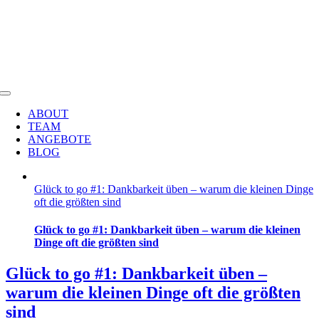
Heike Kreutz
Zum
Inhalt
springen
HEILPRAKTIKERIN & JOURNALISTIN
Toggle
Navigation
ABOUT
TEAM
ANGEBOTE
BLOG
Glück to go #1: Dankbarkeit üben – warum die kleinen Dinge
oft die größten sind
Glück to go #1: Dankbarkeit üben – warum die kleinen
Dinge oft die größten sind
Glück to go #1: Dankbarkeit üben –
warum die kleinen Dinge oft die größten
sind