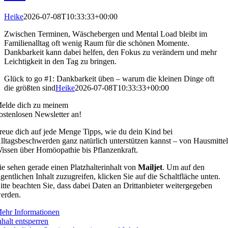
Heike
2026-07-08T10:33:33+00:00
Zwischen Terminen, Wäschebergen und Mental Load bleibt im
Familienalltag oft wenig Raum für die schönen Momente.
Dankbarkeit kann dabei helfen, den Fokus zu verändern und mehr
Leichtigkeit in den Tag zu bringen.
Glück to go #1: Dankbarkeit üben – warum die kleinen Dinge oft
die größten sind
Heike
2026-07-08T10:33:33+00:00
elde dich zu meinem
ostenlosen Newsletter an!
reue dich auf jede Menge Tipps, wie du dein Kind bei
lltagsbeschwerden ganz natürlich unterstützen kannst – von Hausmittel
issen über Homöopathie bis Pflanzenkraft.
ie sehen gerade einen Platzhalterinhalt von
Mailjet
. Um auf den
igentlichen Inhalt zuzugreifen, klicken Sie auf die Schaltfläche unten.
itte beachten Sie, dass dabei Daten an Drittanbieter weitergegeben
erden.
ehr Informationen
nhalt entsperren