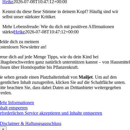
Heike
2026-07-08T10:47:12+00:00
Kennst du diese fiese Stimme in deinem Kopf? Häufig sind wir
selbst unser stärkster Kritiker.
Mehr Lebensfreude: Wie du dich mit positiven Affirmationen
stärkst
Heike
2026-07-08T10:47:12+00:00
elde dich zu meinem
ostenlosen Newsletter an!
reue dich auf jede Menge Tipps, wie du dein Kind bei
lltagsbeschwerden ganz natürlich unterstützen kannst – von Hausmittel
issen über Homöopathie bis Pflanzenkraft.
ie sehen gerade einen Platzhalterinhalt von
Mailjet
. Um auf den
igentlichen Inhalt zuzugreifen, klicken Sie auf die Schaltfläche unten.
itte beachten Sie, dass dabei Daten an Drittanbieter weitergegeben
erden.
ehr Informationen
nhalt entsperren
rforderlichen Service akzeptieren und Inhalte entsperren
Disclaimer & Haftungsausschluss
×