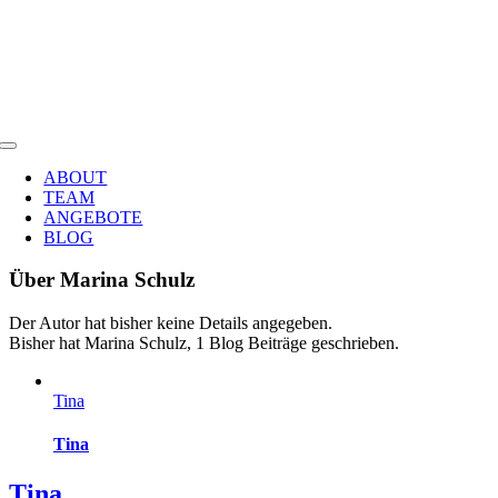
Heike Kreutz
Zum
Inhalt
springen
HEILPRAKTIKERIN & JOURNALISTIN
Toggle
Navigation
ABOUT
TEAM
ANGEBOTE
BLOG
Über
Marina Schulz
Der Autor hat bisher keine Details angegeben.
Bisher hat Marina Schulz, 1 Blog Beiträge geschrieben.
Tina
Tina
Tina