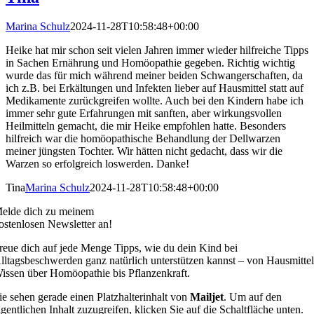
Marina Schulz
2024-11-28T10:58:48+00:00
Heike hat mir schon seit vielen Jahren immer wieder hilfreiche Tipps
in Sachen Ernährung und Homöopathie gegeben. Richtig wichtig
wurde das für mich während meiner beiden Schwangerschaften, da
ich z.B. bei Erkältungen und Infekten lieber auf Hausmittel statt auf
Medikamente zurückgreifen wollte. Auch bei den Kindern habe ich
immer sehr gute Erfahrungen mit sanften, aber wirkungsvollen
Heilmitteln gemacht, die mir Heike empfohlen hatte. Besonders
hilfreich war die homöopathische Behandlung der Dellwarzen
meiner jüngsten Tochter. Wir hätten nicht gedacht, dass wir die
Warzen so erfolgreich loswerden. Danke!
Tina
Marina Schulz
2024-11-28T10:58:48+00:00
elde dich zu meinem
ostenlosen Newsletter an!
reue dich auf jede Menge Tipps, wie du dein Kind bei
lltagsbeschwerden ganz natürlich unterstützen kannst – von Hausmittel
issen über Homöopathie bis Pflanzenkraft.
ie sehen gerade einen Platzhalterinhalt von
Mailjet
. Um auf den
igentlichen Inhalt zuzugreifen, klicken Sie auf die Schaltfläche unten.